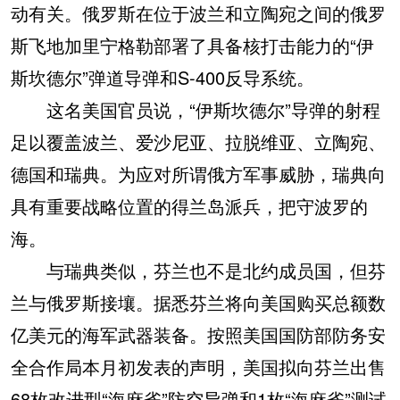
动有关。俄罗斯在位于波兰和立陶宛之间的俄罗
斯飞地加里宁格勒部署了具备核打击能力的“伊
斯坎德尔”弹道导弹和S-400反导系统。
这名美国官员说，“伊斯坎德尔”导弹的射程
足以覆盖波兰、爱沙尼亚、拉脱维亚、立陶宛、
德国和瑞典。为应对所谓俄方军事威胁，瑞典向
具有重要战略位置的得兰岛派兵，把守波罗的
海。
与瑞典类似，芬兰也不是北约成员国，但芬
兰与俄罗斯接壤。据悉芬兰将向美国购买总额数
亿美元的海军武器装备。按照美国国防部防务安
全合作局本月初发表的声明，美国拟向芬兰出售
68枚改进型“海麻雀”防空导弹和1枚“海麻雀”测试