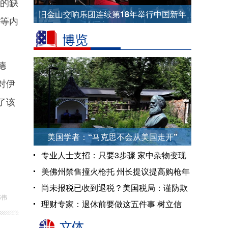
的缺
旧金山交响乐团连续第18年举行中国新年
目等内
音乐会
德
对伊
了该
美国学者：“马克思不会从美国走开”
专业人士支招：只要3步骤 家中杂物变现
金
美佛州禁售撞火枪托 州长提议提高购枪年
龄上限
尚未报税已收到退税？美国税局：谨防欺
郑伟
诈
理财专家：退休前要做这五件事 树立信
心