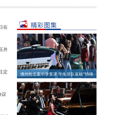
日在
压并
注定
佛州枪击案中学复课 学生排队返校“情绪
复杂”
协议