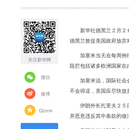
图集
新华社德黑兰２月２６
德黑兰敦促美国政府放弃对
加塞米当天在每周例行
关注新华网
阻拦包括诸多欧洲国家在
微信
加塞米说，国际社会会
不会得逞，美国应尽快放
微博
伊朗外长扎里夫２５日曾
Qzone
并恶意违反其中条款的做