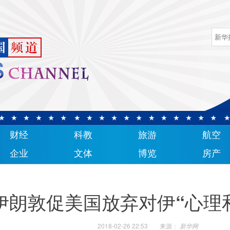
财经
科教
旅游
航空
企业
文体
博览
房产
伊朗敦促美国放弃对伊“心理
2018-02-26 22:53
来源：
新华网