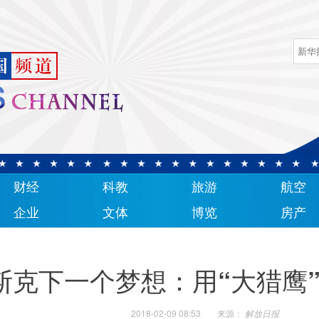
财经
科教
旅游
航空
企业
文体
博览
房产
斯克下一个梦想：用“大猎鹰
2018-02-09 08:53
来源：
解放日报