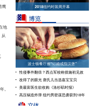
猎鹰
2018纽约时装周开幕
在地
，从
克
波士顿餐厅推“订婚戒指汉堡”
性侵事件翻倍？西点军校称措施初见效
改得了的眼光 唐氏儿当选嘉宝宝贝
美最富医生欲收购《洛杉矶时报》
多年。
高压锅造炸弹 纽约男密谋恐袭获刑18年