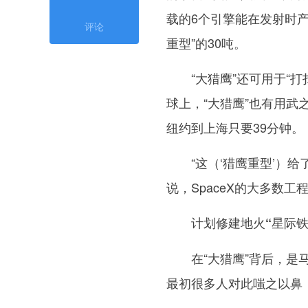
载的6个引擎能在发射时产
评论
重型”的30吨。
“大猎鹰”还可用于“打扫
球上，“大猎鹰”也有用
纽约到上海只要39分钟。
“这（‘猎鹰重型’）给了
说，SpaceX的大多数
计划修建地火“星际铁
在“大猎鹰”背后，是马
最初很多人对此嗤之以鼻