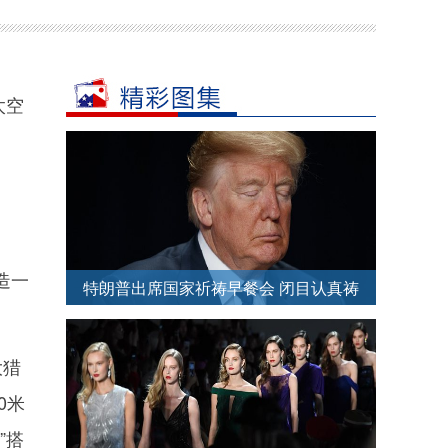
太空
造一
特朗普出席国家祈祷早餐会 闭目认真祷
告
大猎
0米
”搭