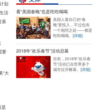
X计划
看“美国春晚”也是吃吃喝喝
生活
美国人看自己的“春
责基
晚”更投入，不过也有
一个相同之处——都是
吃吃喝喝。
[详细]
城
2018年“欢乐春节”活动启幕
需要
目前，2018年“欢乐春
节”活动已在世界多个
城市拉开帷幕。
[详细]
果“大
而是