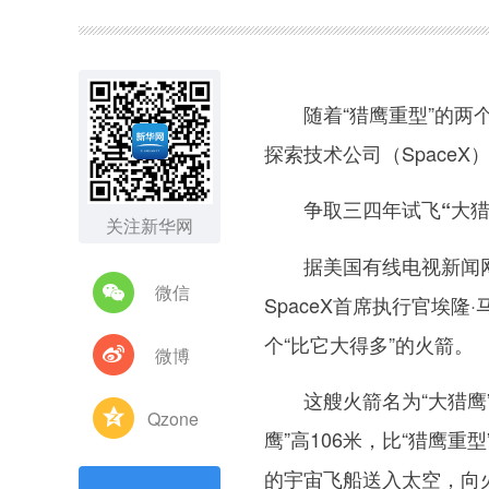
图集
随着“猎鹰重型”的两个
探索技术公司（Space
争取三四年试飞“大猎
关注新华网
据美国有线电视新闻网（
微信
SpaceX首席执行官埃隆
个“比它大得多”的火箭。
微博
这艘火箭名为“大猎鹰”，
Qzone
鹰”高106米，比“猎鹰重
的宇宙飞船送入太空，向