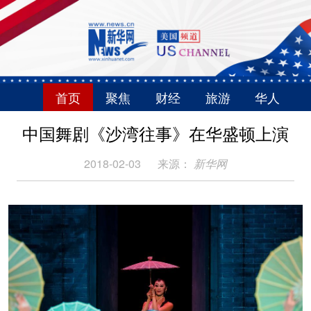
首页
聚焦
财经
旅游
华人
中国舞剧《沙湾往事》在华盛顿上演
2018-02-03
来源：
新华网