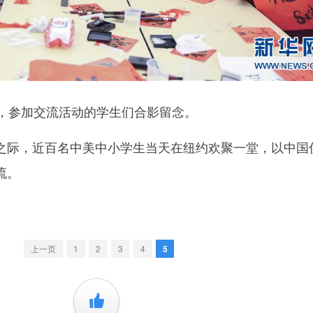
，参加交流活动的学生们合影留念。
际，近百名中美中小学生当天在纽约欢聚一堂，以中国
流。
上一页
1
2
3
4
5
+1