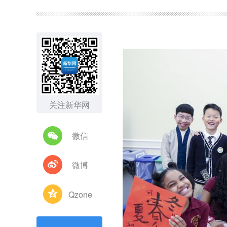
图集
关注新华网
微信
微博
Qzone