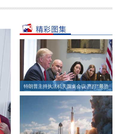
特朗普主持执法机关圆桌会议 严打“最恐
怖”黑帮