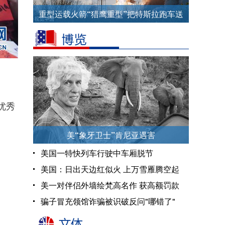
重型运载火箭“猎鹰重型”把特斯拉跑车送
上太空
优秀
美“象牙卫士”肯尼亚遇害
美国一特快列车行驶中车厢脱节
美国：日出天边红似火 上万雪雁腾空起
美一对伴侣外墙绘梵高名作 获高额罚款
骗子冒充领馆诈骗被识破反问"哪错了"