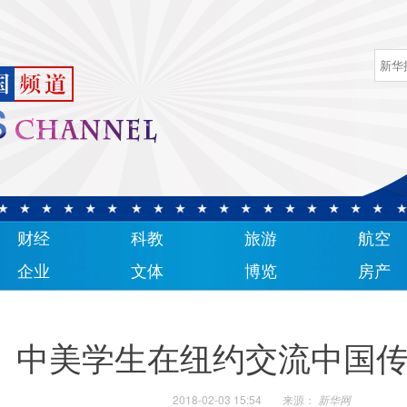
财经
科教
旅游
航空
企业
文体
博览
房产
中美学生在纽约交流中国
2018-02-03 15:54
来源：
新华网