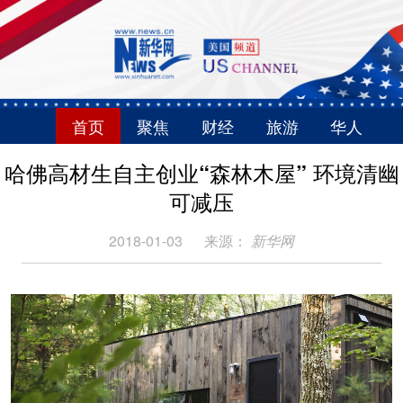
首页
聚焦
财经
旅游
华人
哈佛高材生自主创业“森林木屋” 环境清幽
可减压
2018-01-03
来源：
新华网