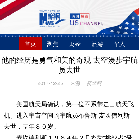
首页
聚焦
财经
旅游
华人
他的经历是勇气和美的奇观 太空漫步宇航
员去世
2017-12-25
来源：
新华网
美国航天局确认，第一位不系带走出航天飞
机、进入宇宙空间的宇航员布鲁斯·麦坎德利斯
去世，享年８０岁。
麦坎德利斯１９８４年２月搭乘“挑战者”号