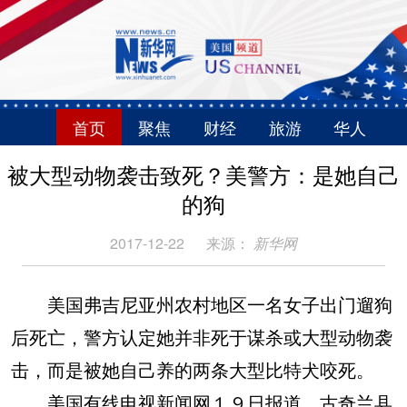
首页
聚焦
财经
旅游
华人
被大型动物袭击致死？美警方：是她自己
的狗
2017-12-22
来源：
新华网
美国弗吉尼亚州农村地区一名女子出门遛狗
后死亡，警方认定她并非死于谋杀或大型动物袭
击，而是被她自己养的两条大型比特犬咬死。
美国有线电视新闻网１９日报道，古奇兰县