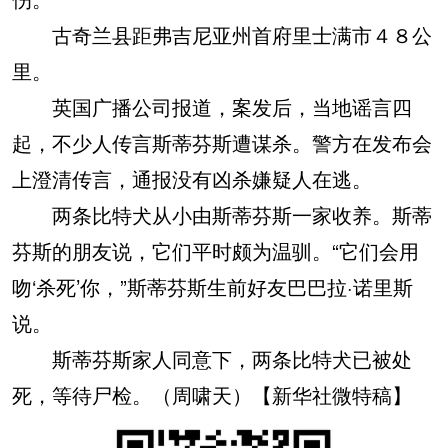
古奇兰县距弗吉尼亚州首府里士满市４８公
里。
英国广播公司报道，案发后，当地谣言四
起，不少人传言斯蒂芬斯遭谋杀。警方在发布会
上澄清传言，通报没有凶杀嫌疑人在逃。
两条比特犬从小由斯蒂芬斯一家收养。斯蒂
芬斯的朋友说，它们平时颇为温驯。“它们会用
吻‘杀死’你，”斯蒂芬斯生前好友巴巴拉·诺里斯
说。
斯蒂芬斯家人同意下，两条比特犬已被处
死，等待尸检。（周啸天）【新华社微特稿】