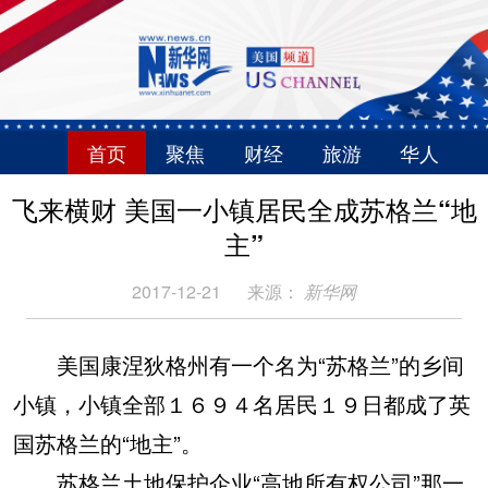
首页
聚焦
财经
旅游
华人
飞来横财 美国一小镇居民全成苏格兰“地
主”
2017-12-21
来源：
新华网
美国康涅狄格州有一个名为“苏格兰”的乡间
小镇，小镇全部１６９４名居民１９日都成了英
国苏格兰的“地主”。
苏格兰土地保护企业“高地所有权公司”那一