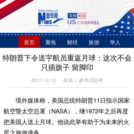
首页
聚焦
财经
旅游
华人
特朗普下令送宇航员重返月球：这次不会
只插旗子 留脚印
2017-12-12
来源：
参考消息网
境外媒体称，美国总统特朗普11日指示国家
航空暨太空总署（NASA），继1972年之后再度
把美国人送上月球。他说此举有助于为未来的火
星之旅做准备。