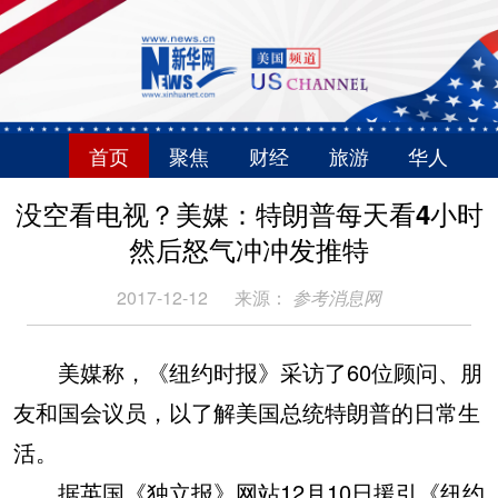
首页
聚焦
财经
旅游
华人
没空看电视？美媒：特朗普每天看4小时
然后怒气冲冲发推特
2017-12-12
来源：
参考消息网
美媒称，《纽约时报》采访了60位顾问、朋
友和国会议员，以了解美国总统特朗普的日常生
活。
据英国《独立报》网站12月10日援引《纽约