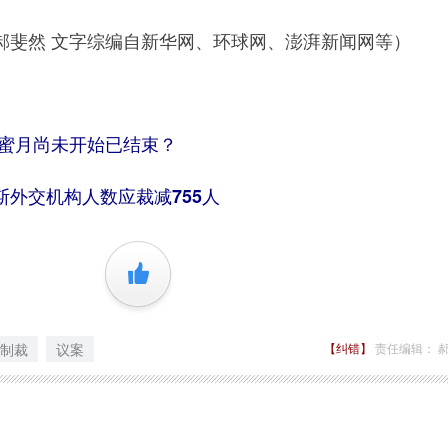
然 文字综编自新华网、环球网、澎湃新闻网等）
 蜜月尚未开始已结束？
外交机构人数应裁减755人
+1
制裁
议案
【纠错】
责任编辑： 