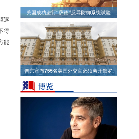
美国成功进行“萨德”反导防御系统试验
驱逐
不得
方能
普京宣布755名美国外交官必须离开俄罗
斯