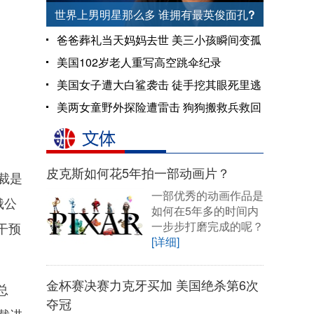
世界上男明星那么多 谁拥有最英俊面孔?
爸爸葬礼当天妈妈去世 美三小孩瞬间变孤
儿
美国102岁老人重写高空跳伞纪录
美国女子遭大白鲨袭击 徒手挖其眼死里逃
生
美两女童野外探险遭雷击 狗狗搬救兵救回
两命
皮克斯如何花5年拍一部动画片？
裁是
一部优秀的动画作品是
俄公
如何在5年多的时间内
一步步打磨完成的呢？
干预
[详细]
金杯赛决赛力克牙买加 美国绝杀第6次
总
夺冠