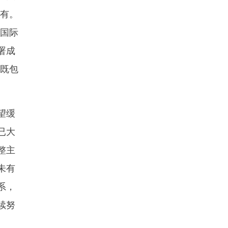
会有。
会国际
署成
施既包
望缓
已大
整主
未有
系，
续努