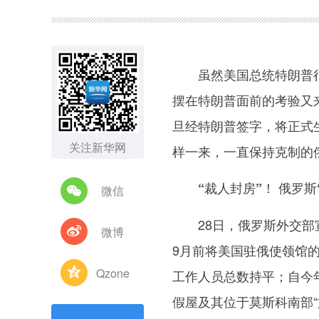
图集
虽然美国总统特朗普很
摆在特朗普面前的考验又
旦经特朗普签字，将正式
关注新华网
样一来，一直保持克制的
“裁人封房”！ 俄罗
微信
28日，俄罗斯外交部宣
微博
9月前将美国驻俄使领馆
Qzone
工作人员总数持平；自今年
假屋及其位于莫斯科南部