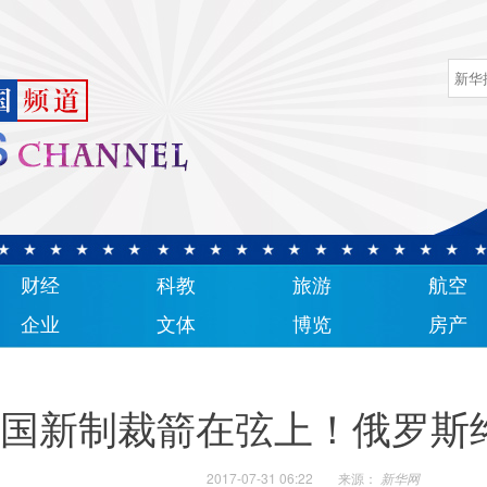
财经
科教
旅游
航空
企业
文体
博览
房产
国新制裁箭在弦上！俄罗斯
2017-07-31 06:22
来源：
新华网