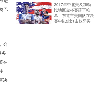
裁进
2017年中北美及加勒
奥巴
比地区金杯赛落下帷
幕，东道主美国队在决
赛中以2比1击败牙买
加队，第6次夺得冠
军。
[详细]
，会
事务
英在
共
否决