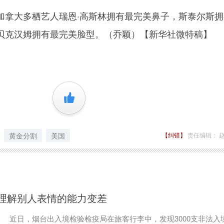
大多栖艺人瑞恩·高斯林拥有最完美鼻子，斯泰尔斯拥
贝克汉姆拥有最完美脸型。（乔颖）【新华社微特稿】
+1
黄金分割
美国
【纠错】
责任编辑： 
者理解别人表情的能力变差
 近日，烟台出入境检验检疫局在旅客行李中，发现3000支非法入