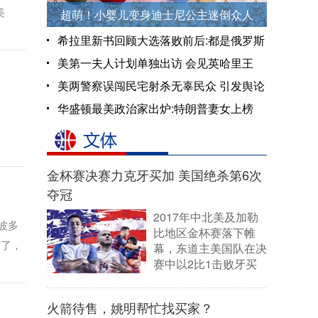
美
超萌！小婴儿变身迪士尼公主迷倒众人
希拉里新书回顾大选落败前后:都是俄罗斯
害的
美第一夫人计划单独出访 会见英哈里王
子
美两警察误闯民宅射杀无辜民众 引发舆论
关注
华盛顿最美政治家出炉:特朗普妻女上榜
本人落选
金杯赛决赛力克牙买加 美国绝杀第6次
夺冠
2017年中北美及加勒
波多
比地区金杯赛落下帷
有了，
幕，东道主美国队在决
赛中以2比1击败牙买
加队，第6次夺得冠
军。
[详细]
火箭待售，姚明帮忙找买家？