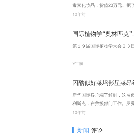
毒素化妆品，货值20万元。据
容。
10年前
国际植物学“奥林匹克”
第１９届国际植物学大会２３
9年前
因酷似好莱坞影星莱昂
新华国际客户端了解到，这名俄
利斯克，在救援部门工作。罗曼
只是自己一直没咋上心。
10年前
新闻
评论