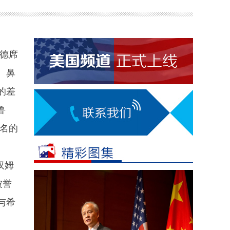
德席
、鼻
的差
鲁
名的
汉姆
被誉
与希