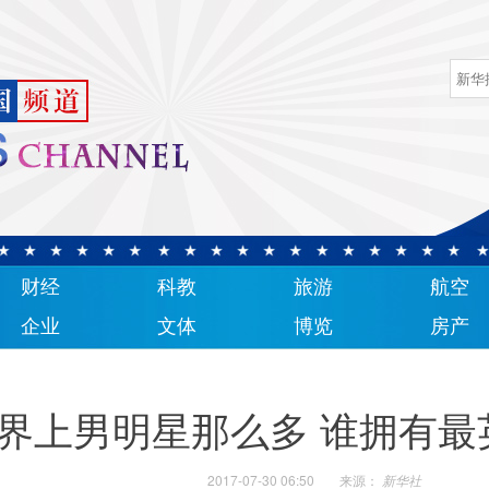
财经
科教
旅游
航空
企业
文体
博览
房产
界上男明星那么多 谁拥有最
2017-07-30 06:50
来源：
新华社