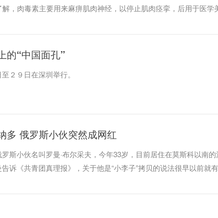
了解，肉毒素主要用来麻痹肌肉神经，以停止肌肉痉挛，后用于医学
上的“中国面孔”
日至２９日在深圳举行。
纳多 俄罗斯小伙突然成网红
罗斯小伙名叫罗曼·布尔采夫，今年33岁，目前居住在莫斯科以南的
告诉《共青团真理报》，关于他是“小李子”拷贝的说法很早以前就