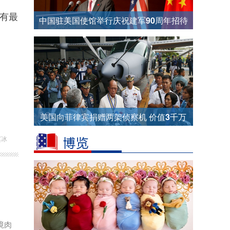
有最
中国驻美国使馆举行庆祝建军90周年招待
会
美国向菲律宾捐赠两架侦察机 价值3千万
美元
赵冰
境肉