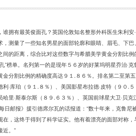
拥有最英俊面孔？英国伦敦知名整形外科医生朱利安·
术，测量了一些知名男星的面部轮廓和眼睛、眉毛、下巴
之间的距离，综合比对这些数字与希腊美学黄金分割比例
孔”榜单。名列第一的是现年５６岁的好莱坞明星乔治·克
黄金分割比例的精确度高达９１.８６％。排名第二至第五
利·库珀（９１.８％）、美国影星布拉德·皮特（９０.５
哈里·斯泰尔斯（８９.６３％）、英国前球星大卫·贝克
《每日邮报》援引德席尔瓦的话报道：“数十年来，克鲁尼
现在，这终于得到了科学证实。他有着漂亮的面部对称，
接近。”