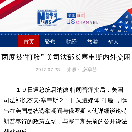
首页
聚焦
财经
旅游
华人
两度被“打脸” 美司法部长塞申斯内外交困
2017-07-23
来源：
新华社
１９日遭总统唐纳德·特朗普痛批后，美国
司法部长杰夫·塞申斯２１日又遭媒体“打脸”，曝
出在美国总统选举期间与俄罗斯大使详细谈论特
朗普奉行的政策立场，与塞申斯先前的公开说法
截然相反。