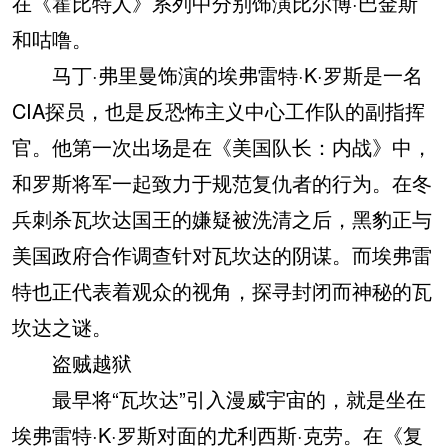
在《霍比特人》系列中分别饰演比尔博·巴金斯
和咕噜。
马丁·弗里曼饰演的埃弗雷特·K·罗斯是一名
CIA探员，也是反恐怖主义中心工作队的副指挥
官。他第一次出场是在《美国队长：内战》中，
和罗斯将军一起致力于规范复仇者的行为。在冬
兵刺杀瓦坎达国王的嫌疑被洗清之后，黑豹正与
美国政府合作调查针对瓦坎达的阴谋。而埃弗雷
特也正代表着观众的视角，探寻封闭而神秘的瓦
坎达之谜。
盗贼越狱
最早将“瓦坎达”引入漫威宇宙的，就是坐在
埃弗雷特·K·罗斯对面的尤利西斯·克劳。在《复