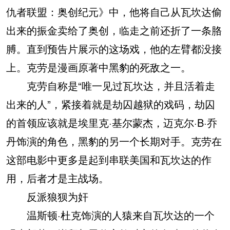
仇者联盟：奥创纪元》中，他将自己从瓦坎达偷
出来的振金卖给了奥创，临走之前还折了一条胳
膊。直到预告片展示的这场戏，他的左臂都没接
上。克劳是漫画原著中黑豹的死敌之一。
克劳自称是“唯一见过瓦坎达，并且活着走
出来的人”，紧接着就是劫囚越狱的戏码，劫囚
的首领应该就是埃里克·基尔蒙杰，迈克尔·B·乔
丹饰演的角色，黑豹的另一个长期对手。克劳在
这部电影中更多是起到串联美国和瓦坎达的作
用，后者才是主战场。
反派狼狈为奸
温斯顿·杜克饰演的人猿来自瓦坎达的一个