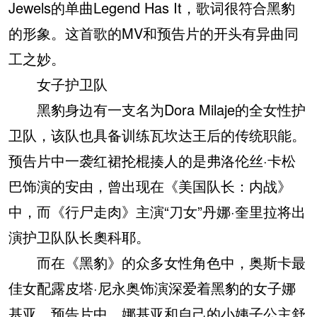
Jewels的单曲Legend Has It，歌词很符合黑豹
的形象。这首歌的MV和预告片的开头有异曲同
工之妙。
女子护卫队
黑豹身边有一支名为Dora Milaje的全女性护
卫队，该队也具备训练瓦坎达王后的传统职能。
预告片中一袭红裙抡棍揍人的是弗洛伦丝·卡松
巴饰演的安由，曾出现在《美国队长：内战》
中，而《行尸走肉》主演“刀女”丹娜·奎里拉将出
演护卫队队长奧科耶。
而在《黑豹》的众多女性角色中，奥斯卡最
佳女配露皮塔·尼永奥饰演深爱着黑豹的女子娜
基亚。预告片中，娜基亚和自己的小姨子公主舒