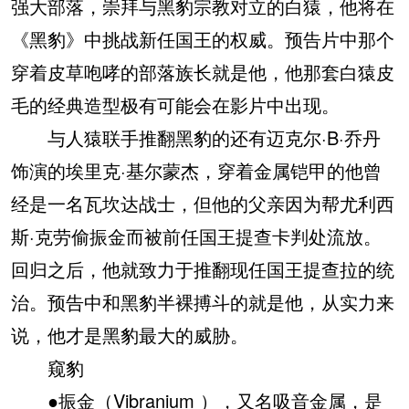
强大部落，崇拜与黑豹宗教对立的白猿，他将在
《黑豹》中挑战新任国王的权威。预告片中那个
穿着皮草咆哮的部落族长就是他，他那套白猿皮
毛的经典造型极有可能会在影片中出现。
与人猿联手推翻黑豹的还有迈克尔·B·乔丹
饰演的埃里克·基尔蒙杰，穿着金属铠甲的他曾
经是一名瓦坎达战士，但他的父亲因为帮尤利西
斯·克劳偷振金而被前任国王提查卡判处流放。
回归之后，他就致力于推翻现任国王提查拉的统
治。预告中和黑豹半裸搏斗的就是他，从实力来
说，他才是黑豹最大的威胁。
窥豹
●振金（Vibranium ），又名吸音金属，是