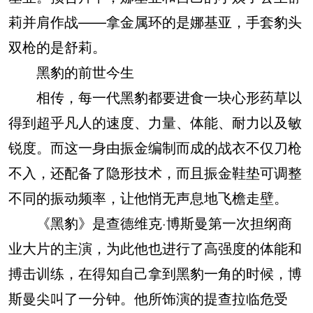
莉并肩作战——拿金属环的是娜基亚，手套豹头
双枪的是舒莉。
黑豹的前世今生
相传，每一代黑豹都要进食一块心形药草以
得到超乎凡人的速度、力量、体能、耐力以及敏
锐度。而这一身由振金编制而成的战衣不仅刀枪
不入，还配备了隐形技术，而且振金鞋垫可调整
不同的振动频率，让他悄无声息地飞檐走壁。
《黑豹》是查德维克·博斯曼第一次担纲商
业大片的主演，为此他也进行了高强度的体能和
搏击训练，在得知自己拿到黑豹一角的时候，博
斯曼尖叫了一分钟。他所饰演的提查拉临危受