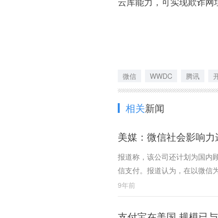
云库能力，可实现欺诈网
微信
WWDC
腾讯
相关
新闻
美媒：微信社会影响力
报道称，该公司还计划为国内
信支付。报道认为，在以微信
造的新世界——腾讯经济圈。
9年前
支付宝在美国 规模已