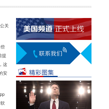
讯公关
一些
前提
，这
的安
pp
的软