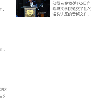
获得者鲍勃·迪伦5日向
瑞典文学院递交了他的
布，
诺奖讲座的音频文件。
[详细]
前，
利润为
名前