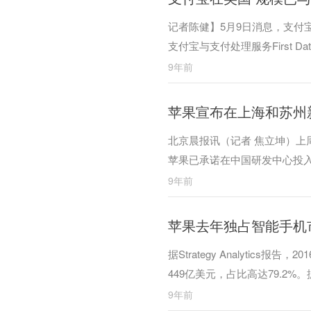
记者陈健】5月9日消息，支付
支付宝与支付处理服务First D
9年前
苹果宣布在上海和苏州
北京晨报讯（记者 焦立坤）
苹果已承诺在中国研发中心投入
9年前
苹果去年独占智能手机
据Strategy Analyti
449亿美元，占比高达79.2
五的手机厂商分别是三星电子、苹
9年前