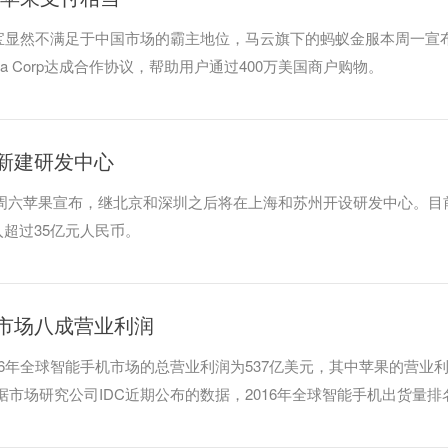
宝显然不满足于中国市场的霸主地位，马云旗下的蚂蚁金服本周一宣
ata Corp达成合作协议，帮助用户通过400万美国商户购物。
新建研发中心
上周六苹果宣布，继北京和深圳之后将在上海和苏州开设研发中心。目
超过35亿元人民币。
市场八成营业利润
cs报告，2016年全球智能手机市场的总营业利润为537亿美元，其中苹果的营业
%。据市场研究公司IDC近期公布的数据，2016年全球智能手机出货量排
果、华为、OPPO和Vivo。