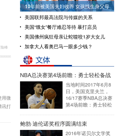
10年前被美国夫妇收养 女孩找生身父母
美国联邦最高法院与传媒的关系
美国“饿女”餐厅难忍等待 暴打店员
美国佛州疯狂母亲让蛇噬咬1岁大女儿
加拿大人看奥巴马一眼多少钱？
何险峰
NBA总决赛第4场前瞻：勇士轻松备战
当地时间2017年6月8
日，美国克里夫兰，
使用微
16/17赛季NBA总决赛
第4场前瞻：勇士轻松
腾讯打
备战。
[详细]
鲍勃·迪伦诺奖程序圆满结束
2016年诺贝尔文学奖