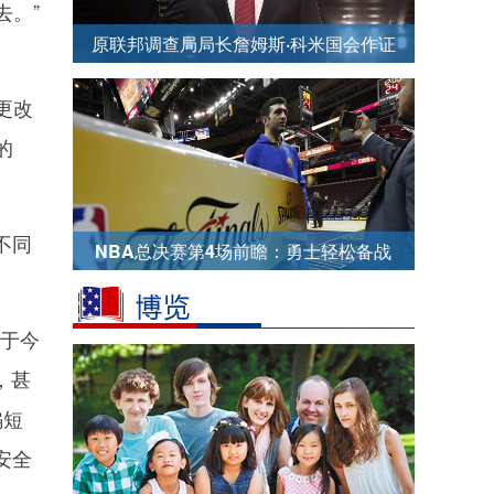
去。”
原联邦调查局局长詹姆斯·科米国会作证
、
更改
的
不同
NBA总决赛第4场前瞻：勇士轻松备战
于今
，甚
骗短
安全