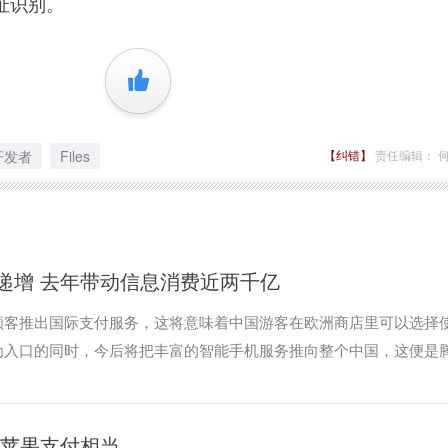
址识别。
+1
开发者
Files
【纠错】
责任编辑： 
递增 去年带动信息消费近两千亿
顾客推出国际支付服务，这将意味着中国游客在欧洲商店里可以选择
为入口的同时，今后将把丰富的智能手机服务推向整个中国，这便是
与苹果支付相当