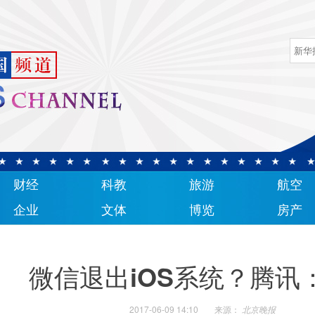
财经
科教
旅游
航空
企业
文体
博览
房产
微信退出iOS系统？腾讯
2017-06-09 14:10
来源：
北京晚报