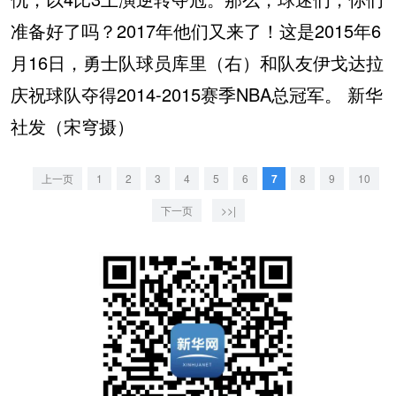
准备好了吗？2017年他们又来了！这是2015年6
月16日，勇士队球员库里（右）和队友伊戈达拉
庆祝球队夺得2014-2015赛季NBA总冠军。 新华
社发（宋穹摄）
上一页
1
2
3
4
5
6
7
8
9
10
下一页
>>|