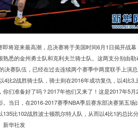
BA联赛即将迎来最高潮，总决赛将于美国时间6月1日揭开战幕
很熟悉的金州勇士队和克利夫兰骑士队。这两支分别由勒布
衔的决赛队伍，已经在过去连续两个赛季中两度联手上演总
以4比2战胜骑士队，骑士则在2016年成功复仇，以4比3
你们准备好了吗？2017年他们又来了！这是2017年5月2
当日，在2016-2017赛季NBA季后赛东部决赛第五场
135比102战胜波士顿凯尔特人队，从而以4比1的总比
。新华社发