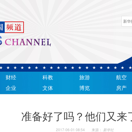
财经
科教
旅游
航空
企业
文体
博览
房产
准备好了吗？他们又来
2017-06-01 08:54
来源：
新华社