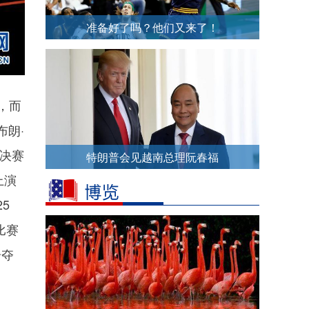
准备好了吗？他们又来了！
，而
朗·
决赛
特朗普会见越南总理阮春福
上演
5
比赛
分夺