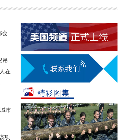
都会
根吊
人在
会。
城市
该项