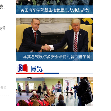
楼、
美国海军学院新生接受魔鬼式训练 超负
荷挑战身体极限
包括
土耳其总统埃尔多安会晤特朗普共进午餐
只谈合作不聊分歧
郝斐然