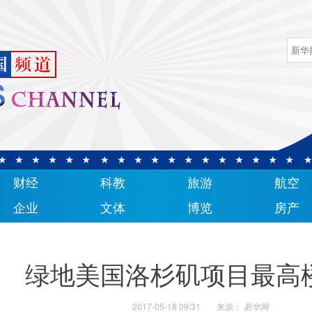
财经
科教
旅游
航空
企业
文体
博览
房产
绿地美国洛杉矶项目最高
2017-05-18 09:31
来源：
新华网