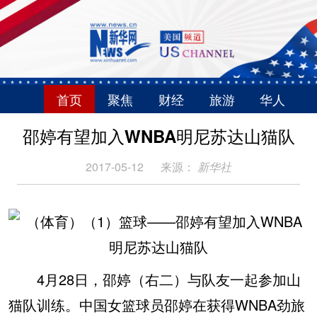
首页
聚焦
财经
旅游
华人
邵婷有望加入WNBA明尼苏达山猫队
2017-05-12
来源：
新华社
4月28日，邵婷（右二）与队友一起参加山
猫队训练。中国女篮球员邵婷在获得WNBA劲旅