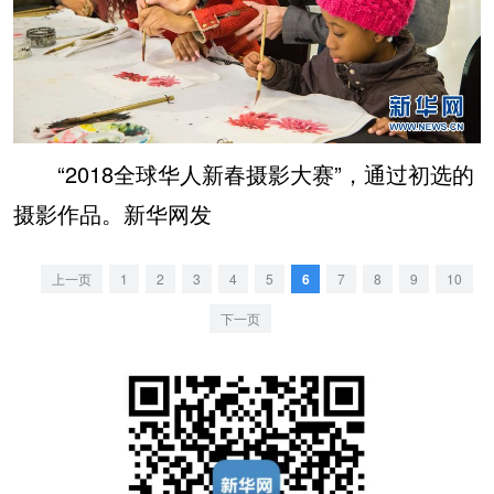
“2018全球华人新春摄影大赛”，通过初选的
摄影作品。新华网发
上一页
1
2
3
4
5
6
7
8
9
10
下一页