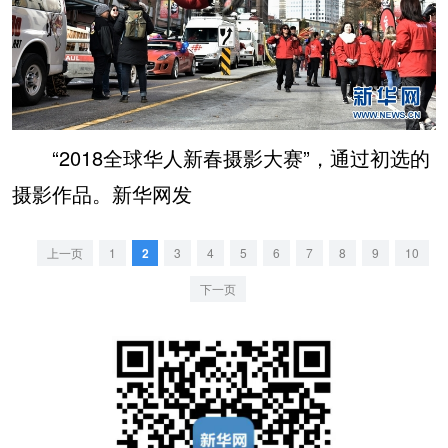
“2018全球华人新春摄影大赛”，通过初选的
摄影作品。新华网发
上一页
1
2
3
4
5
6
7
8
9
10
下一页