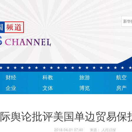
财经
科教
旅游
航空
企业
文体
博览
房产
际舆论批评美国单边贸易保
2018-04-01 07:40
来源：
人民日报