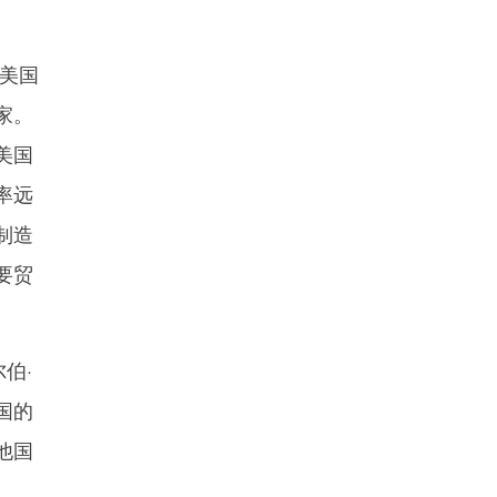
美国
家。
美国
率远
制造
要贸
伯·
国的
他国