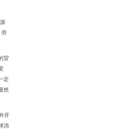
源
、劳
的贸
受
一定
显然
外开
球消