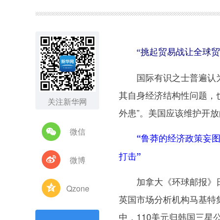
图集
“挑起贸易战让全球贸
国际有识之士普遍认为
其自身经济结构性问题，
关注新华网
外患”。美国应该维护开
微信
“鲁莽的经济政策妄
打击”
微博
加拿大《环球邮报》日
Qzone
英国市场分析机构马基特集团
中，110美元归韩国三星