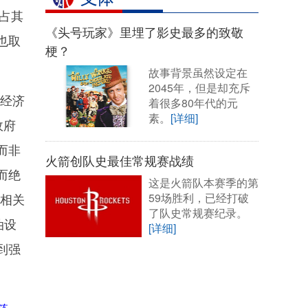
占其
《头号玩家》里埋了影史最多的致敬
也取
梗？
故事背景虽然设定在
2045年，但是却充斥
经济
着很多80年代的元
素。
[详细]
政府
而非
火箭创队史最佳常规赛战绩
而绝
这是火箭队本赛季的第
内相关
59场胜利，已经打破
了队史常规赛纪录。
油设
[详细]
到强