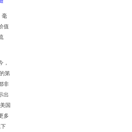
链
。毫
价值
流
今，
国的第
都非
示出
致美国
更多
续下