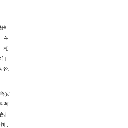
思维
。在
、相
起门
人说
鲁宾
各有
放带
谈判，