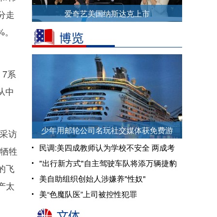
分走
爱奇艺美国纳斯达克上市
%。
 7系
从中
少年用邮轮公司名玩社交媒体获免费游
采访
民调:美四成教师认为学校不安全 两成考
大牺牲
虑转行
"出行新方式"自主驾驶车队将添万辆捷豹
的飞
美自助组织创始人涉嫌养"性奴"
产太
美“色魔队医”上司被控性犯罪