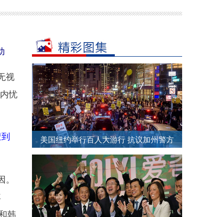
动
无视
“内忧
遭到
美国纽约举行百人大游行 抗议加州警方
枪杀手无寸铁黑人男子
因。
其
司和韩