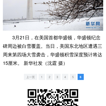
3月21日，在美国首都华盛顿，华盛顿纪念
碑周边被白雪覆盖。当日，美国东北地区遭遇三
周来第四场大雪袭击，华盛顿积雪深度预计将达
15厘米。 新华社发（沈霆 摄）
上一页
1
2
3
4
5
6