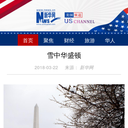
首页
聚焦
财经
旅游
华人
雪中华盛顿
2018-03-22
来源：
新华网