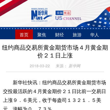
首页
聚焦
财经
旅游
华人
纽约商品交易所黄金期货市场４月黄金期
价２１日上涨
2018-03-22
来源：
新华网
新华社快讯：纽约商品交易所黄金期货市场
交投最活跃的４月黄金期价２１日比前一交易日
上涨９．６美元，收于每盎司１３２１．５美
元，涨幅为０．７３％。