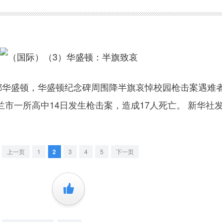
华盛顿，华盛顿纪念碑周围降半旗哀悼校园枪击案遇难
市一所高中14日发生枪击案，造成17人死亡。 新华社
上一页
1
2
3
4
5
下一页
+1