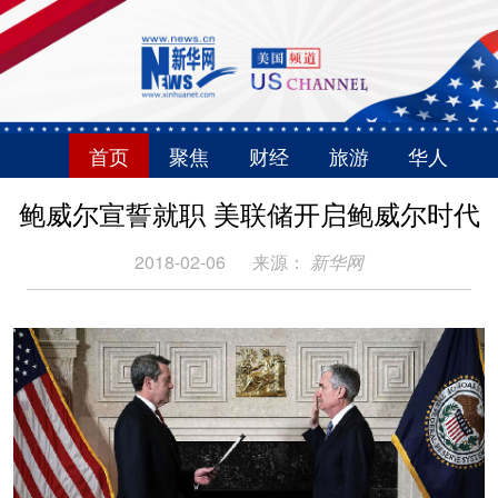
首页
聚焦
财经
旅游
华人
鲍威尔宣誓就职 美联储开启鲍威尔时代
2018-02-06
来源：
新华网