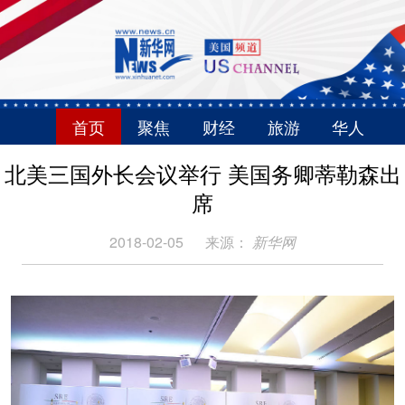
首页
聚焦
财经
旅游
华人
北美三国外长会议举行 美国务卿蒂勒森出
席
2018-02-05
来源：
新华网