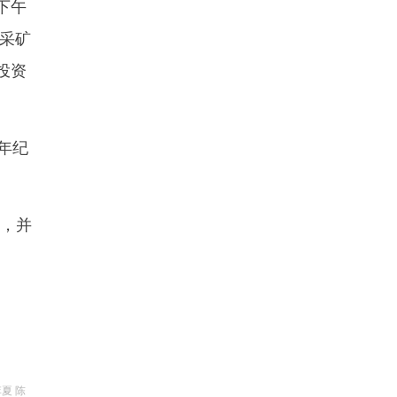
下午
采矿
投资
年纪
，并
夏 陈