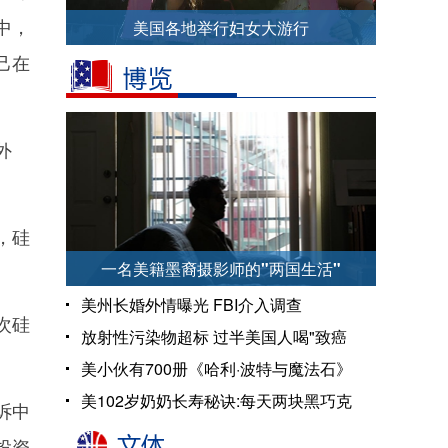
中，
美国各地举行妇女大游行
己在
外
，硅
一名美籍墨裔摄影师的"两国生活"
美州长婚外情曝光 FBI介入调查
次硅
放射性污染物超标 过半美国人喝"致癌
水"?
美小伙有700册《哈利·波特与魔法石》
美102岁奶奶长寿秘诀:每天两块黑巧克
诉中
力
投资