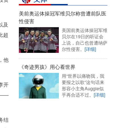
美前奥运体操冠军维贝尔称曾遭前队医
性侵害
以及
美国前奥运体操冠军维
比超
贝尔在19日的听证会
上说，自己也曾遭纳萨
尔性侵害。
[详细]
，他
《奇迹男孩》用心看世界
用“世界以痛吻我，我
要报之以歌”这句话来
李开
形容小主角Auggie似
——
乎再合适不过。
[详细]
务结