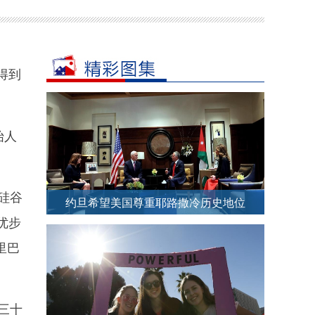
得到
始人
硅谷
约旦希望美国尊重耶路撒冷历史地位
优步
里巴
三十