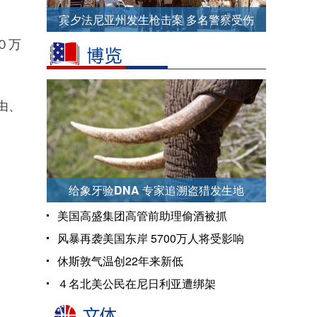
宾夕法尼亚州发生枪击案 多名警察受伤
０万
由、
给象牙验DNA 专家追溯盗猎发生地
美国高盛集团高管前助理偷酒被抓
风暴再袭美国东岸 5700万人将受影响
休斯敦气温创22年来新低
４名北美公民在尼日利亚遭绑架