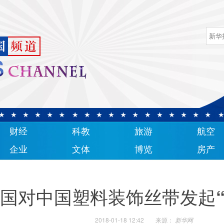
财经
科教
旅游
航空
企业
文体
博览
房产
国对中国塑料装饰丝带发起“
2018-01-18 12:42
来源：
新华网