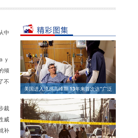
从中
ａｙ
的倾
了不
美国进入流感高峰期 13年来首次达“广泛
传播”级别
步裁
性威
就补