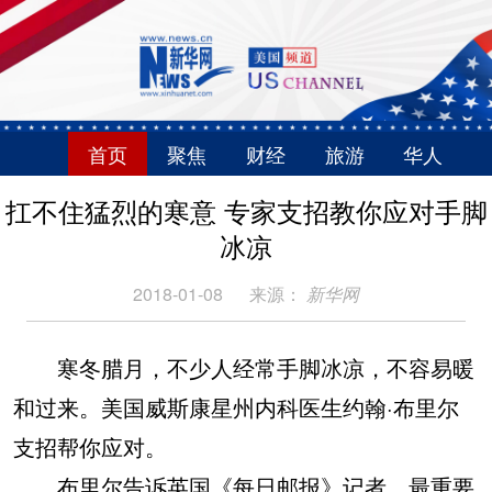
首页
聚焦
财经
旅游
华人
扛不住猛烈的寒意 专家支招教你应对手脚
冰凉
2018-01-08
来源：
新华网
寒冬腊月，不少人经常手脚冰凉，不容易暖
和过来。美国威斯康星州内科医生约翰·布里尔
支招帮你应对。
布里尔告诉英国《每日邮报》记者，最重要