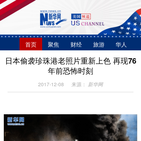
首页
聚焦
财经
旅游
华人
日本偷袭珍珠港老照片重新上色 再现76
年前恐怖时刻
2017-12-08
来源：
新华网