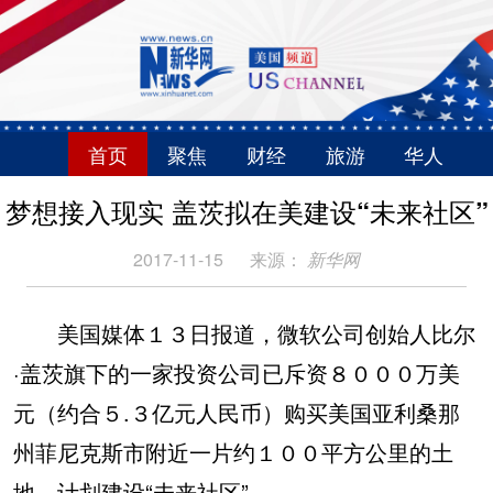
首页
聚焦
财经
旅游
华人
梦想接入现实 盖茨拟在美建设“未来社区”
2017-11-15
来源：
新华网
美国媒体１３日报道，微软公司创始人比尔
·盖茨旗下的一家投资公司已斥资８０００万美
元（约合５.３亿元人民币）购买美国亚利桑那
州菲尼克斯市附近一片约１００平方公里的土
地，计划建设“未来社区”。