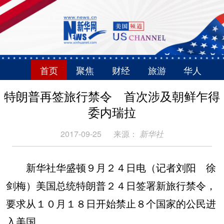
首页
聚焦
财经
旅游
华人
特朗普再签旅行禁令 首次涉及朝鲜乍得
委内瑞拉
2017-09-25
来源：
新华社
新华社华盛顿９月２４日电（记者刘阳 徐
剑梅）美国总统特朗普２４日签署新旅行禁令，
要求从１０月１８日开始禁止８个国家的公民进
入美国。