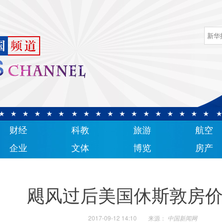
财经
科教
旅游
航空
企业
文体
博览
房产
飓风过后美国休斯敦房
2017-09-12 14:10
来源：
中国新闻网