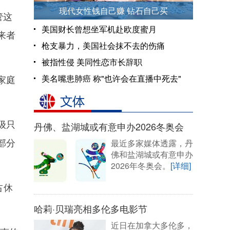
现代女性钱自己赚 钻石自己买
管这
美国财长曾想坐军机赴欧度蜜月
来者
枪支暴力，美国社会抹不去的伤痛
被指性侵 美同性恋市长辞职
家庭
美名嘴患肺癌 称"也许会在直播中死去"
级只
丹佛、盐湖城或有意申办2026冬奥会
部分
最近多家媒体透露，丹
佛和盐湖城或有意申办
2026年冬奥会。
[详细]
占休
哈莉·贝瑞亮相多伦多电影节
近日在加拿大多伦多，