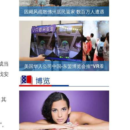
因飓风疏散佛州居民返家 数百万人遭遇
巨大财产损失
。
成当
美国华人公司中国-东盟博览会推“VR看
找安
房体验”
，其
”。