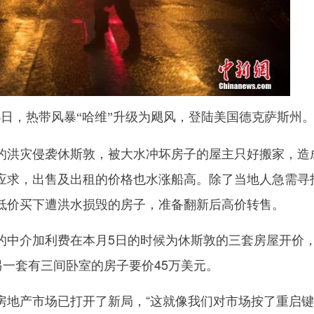
月26日，热带风暴“哈维”升级为飓风，登陆美国德克萨斯州
洪灾侵袭休斯敦，被大水冲坏房子的屋主只好搬家，造
应求，出售及出租的价格也水涨船高。除了当地人急需寻
低价买下遭洪水损毁的房子，准备翻新后高价转售。
中介加利费在本月5日的时候为休斯敦的三套房屋开价
另一套有三间卧室的房子要价45万美元。
产市场已打开了新局，“这就像我们对市场按了重启键