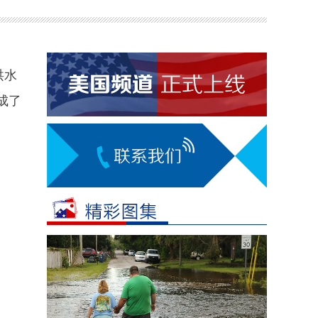
洪水
成了