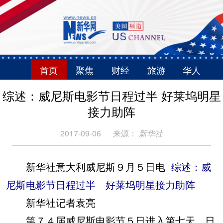
首页
聚焦
财经
旅游
华人
综述：威尼斯电影节日程过半 好莱坞明星
接力助阵
2017-09-06
来源：
新华社
新华社意大利威尼斯９月５日电
综述：威
尼斯电影节日程过半 好莱坞明星接力助阵
新华社记者袁亮
第７４届威尼斯电影节５日进入第七天，日