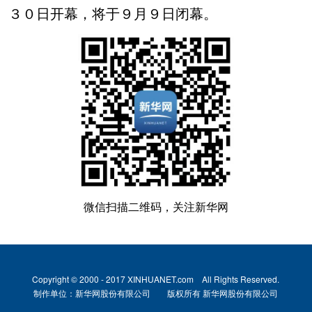
３０日开幕，将于９月９日闭幕。
微信扫描二维码，关注新华网
Copyright © 2000 - 2017 XINHUANET.com All Rights Reserved.
制作单位：新华网股份有限公司 版权所有 新华网股份有限公司