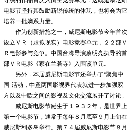
电影节坚持其鼓励新锐传统的体现，也将会为它
培养一批嫡系力量。
作为创新措施之一，威尼斯电影节今年首次
设立ＶＲ（虚拟现实）电影竞赛单元，２２部Ｖ
Ｒ电影参与竞争。中国台湾导演蔡明亮执导的首
部ＶＲ电影《家在兰若寺》入围该单元。
另外，本届威尼斯电影节还举办了“聚焦中
国”活动，中意两国影视界代表就进一步加强双
方以及中欧之间的影视及文化交流展开了讨论。
威尼斯电影节诞生于１９３２年，是世界上
第一个电影节，通常于每年８月底至９月上旬在
威尼斯利多岛举行。第７４届威尼斯电影节８月