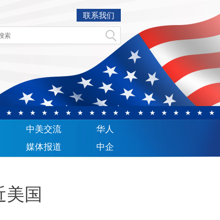
联系我们
中美交流
华人
媒体报道
中企
近美国