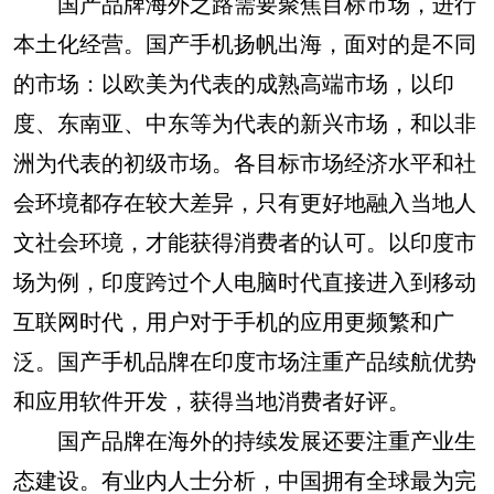
国产品牌海外之路需要聚焦目标市场，进行
本土化经营。国产手机扬帆出海，面对的是不同
的市场：以欧美为代表的成熟高端市场，以印
度、东南亚、中东等为代表的新兴市场，和以非
洲为代表的初级市场。各目标市场经济水平和社
会环境都存在较大差异，只有更好地融入当地人
文社会环境，才能获得消费者的认可。以印度市
场为例，印度跨过个人电脑时代直接进入到移动
互联网时代，用户对于手机的应用更频繁和广
泛。国产手机品牌在印度市场注重产品续航优势
和应用软件开发，获得当地消费者好评。
国产品牌在海外的持续发展还要注重产业生
态建设。有业内人士分析，中国拥有全球最为完