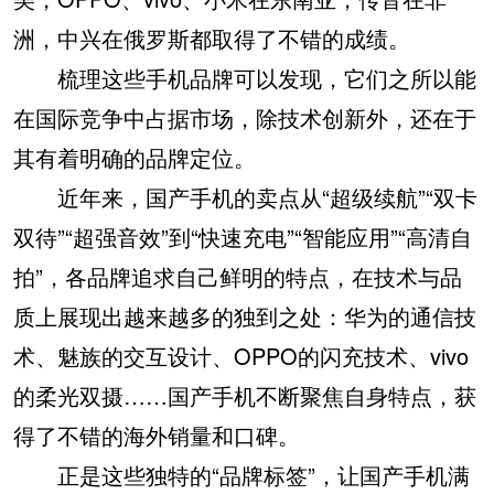
洲，中兴在俄罗斯都取得了不错的成绩。
梳理这些手机品牌可以发现，它们之所以能
在国际竞争中占据市场，除技术创新外，还在于
其有着明确的品牌定位。
近年来，国产手机的卖点从“超级续航”“双卡
双待”“超强音效”到“快速充电”“智能应用”“高清自
拍”，各品牌追求自己鲜明的特点，在技术与品
质上展现出越来越多的独到之处：华为的通信技
术、魅族的交互设计、OPPO的闪充技术、vivo
的柔光双摄……国产手机不断聚焦自身特点，获
得了不错的海外销量和口碑。
正是这些独特的“品牌标签”，让国产手机满