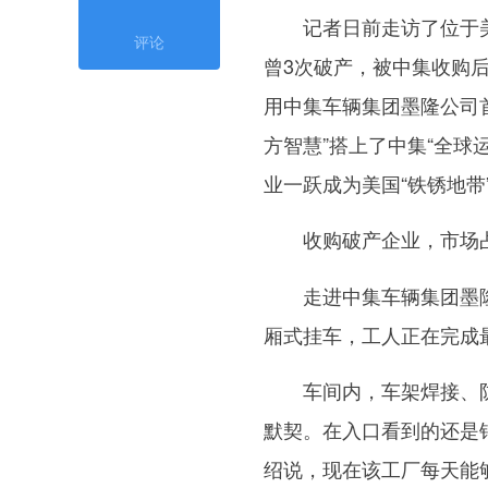
记者日前走访了位于美
评论
曾3次破产，被中集收购
用中集车辆集团墨隆公司
方智慧”搭上了中集“全球
业一跃成为美国“铁锈地带
收购破产企业，市场
走进中集车辆集团墨隆
厢式挂车，工人正在完成
车间内，车架焊接、防
默契。在入口看到的还是
绍说，现在该工厂每天能