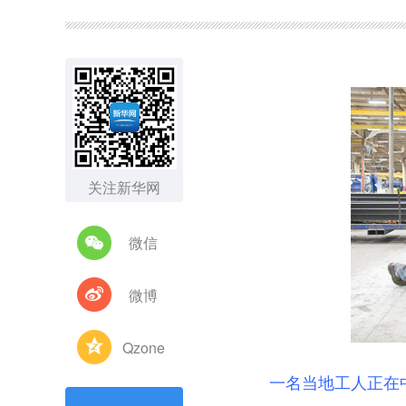
图集
关注新华网
微信
微博
Qzone
一名当地工人正在中集