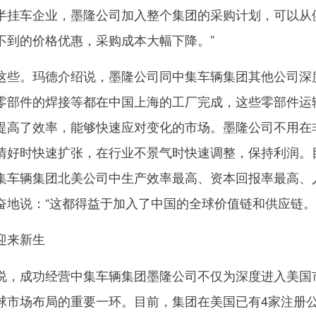
半挂车企业，墨隆公司加入整个集团的采购计划，可以从
不到的价格优惠，采购成本大幅下降。”
些。玛德介绍说，墨隆公司同中集车辆集团其他公司深
零部件的焊接等都在中国上海的工厂完成，这些零部件运
提高了效率，能够快速应对变化的市场。墨隆公司不用在
情好时快速扩张，在行业不景气时快速调整，保持利润。
集车辆集团北美公司中生产效率最高、资本回报率最高、
奋地说：“这都得益于加入了中国的全球价值链和供应链。
迎来新生
，成功经营中集车辆集团墨隆公司不仅为深度进入美国
球市场布局的重要一环。目前，集团在美国已有4家注册