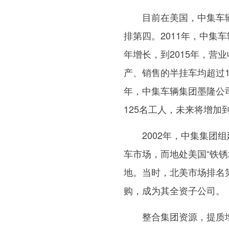
目前在美国，中集车辆
排第四。2011年，中集
年增长，到2015年，营
产、销售的半挂车均超过1
年，中集车辆集团墨隆公
125名工人，未来将增加到
2002年，中集集团组
车市场，而地处美国“铁
地。当时，北美市场排名
购，成为其全资子公司。
整合集团资源，提质