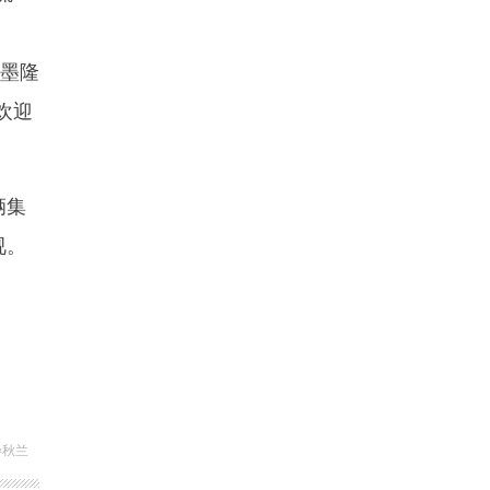
在墨隆
欢迎
辆集
视。
毕秋兰