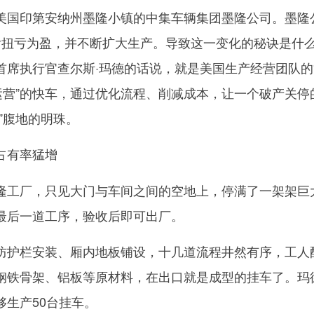
国印第安纳州墨隆小镇的中集车辆集团墨隆公司。墨隆
后扭亏为盈，并不断扩大生产。导致这一变化的秘诀是什
首席执行官查尔斯·玛德的话说，就是美国生产经营团队的
运营”的快车，通过优化流程、削减成本，让一个破产关停
”腹地的明珠。
占有率猛增
工厂，只见大门与车间之间的空地上，停满了一架架巨
最后一道工序，验收后即可出厂。
护栏安装、厢内地板铺设，十几道流程井然有序，工人
钢铁骨架、铝板等原材料，在出口就是成型的挂车了。玛
够生产50台挂车。