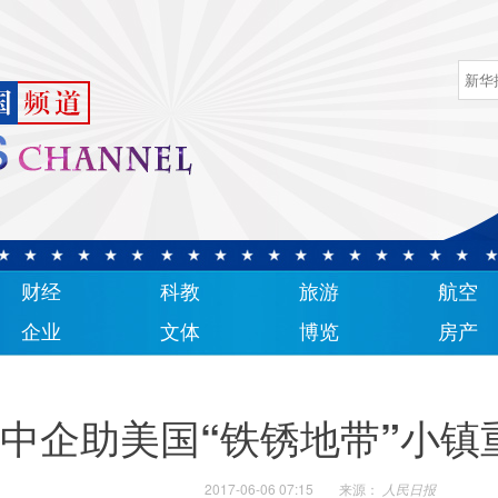
财经
科教
旅游
航空
企业
文体
博览
房产
中企助美国“铁锈地带”小镇
2017-06-06 07:15
来源：
人民日报