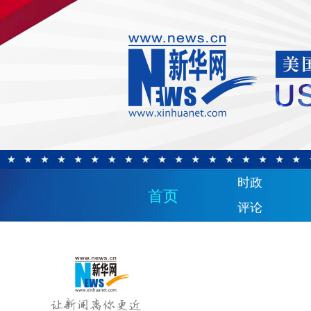
时政
首页
评论