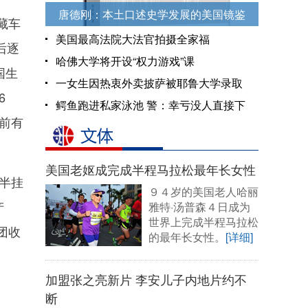
唐德刚：本土口述史学发展的美国镜鉴
藏车
美国最高法院大法官拍摄全家福
后逐
哈佛大学将开设“权力游戏”课
国生
一女生因热衷外卖披萨被耶鲁大学录取
6
鳄鱼跑进私家泳池 警：幸亏没人直接下
前有
水
美国老妪成完成半程马拉松最年长女性
半挂
９４岁的美国老人哈丽
产
雅特·汤普森４日成为
世界上完成半程马拉松
团收
的最年长女性。
[详细]
加盟张之亮新片 李安儿子内地片约不
断