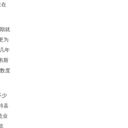
在在
期就
更为
几年
韦斯
过数度
不少
特县
造业
流