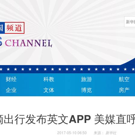
财经
科教
旅游
航空
企业
文体
博览
房产
滴出行发布英文APP 美媒直呼
2017-05-10 06:50
来源：
新华社