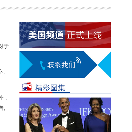
对于
室。
外，
者。