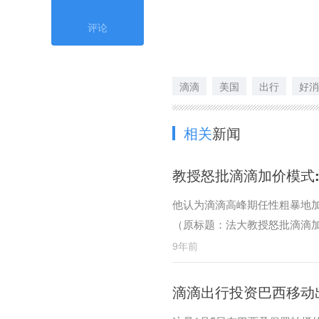
评论
滴滴
美国
出行
好消
相关
新闻
教授怒批滴滴加价模式:
他认为滴滴高峰期任性粗暴地
（原标题：法大教授怒批滴滴加
9年前
滴滴出行投资巴西移动