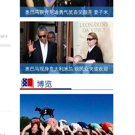
奥巴马获肯尼迪勇气奖喜笑颜开 妻子米
歇尔斜肩长裙亮相
程丽泽
奥巴马现身意大利米兰 获民众夹道欢迎
人气高
。