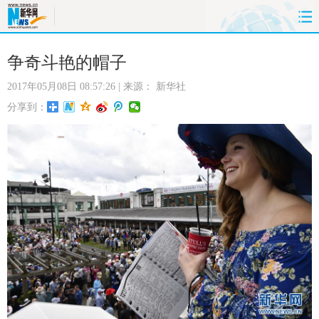
首页
时政
国际
财经
争奇斗艳的帽子
2017年05月08日 08:57:26
| 来源：
新华社
娱乐
体育
人事
教育
分享到：
时尚
思客
地方
法治
港澳
台湾
华人
汽车
科技
能源
房产
公司
图片
视频
彩票
食品
旅游
健康
信息化
数据
金融
公益
军事
无人机