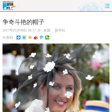
首页
时政
国际
财经
争奇斗艳的帽子
2017年05月08日 08:57:26
| 来源：
新华社
娱乐
体育
人事
教育
分享到：
时尚
思客
地方
法治
港澳
台湾
华人
汽车
科技
能源
房产
公司
图片
视频
彩票
食品
旅游
健康
信息化
数据
金融
公益
军事
无人机