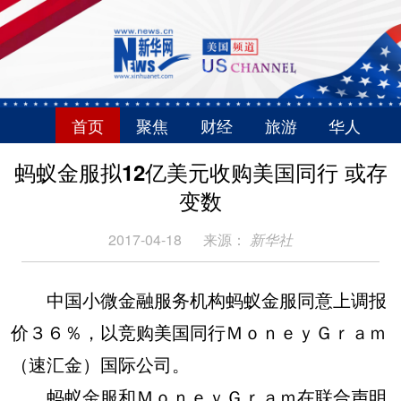
首页
聚焦
财经
旅游
华人
蚂蚁金服拟12亿美元收购美国同行 或存
变数
2017-04-18
来源：
新华社
中国小微金融服务机构蚂蚁金服同意上调报
价３６％，以竞购美国同行ＭｏｎｅｙＧｒａｍ
（速汇金）国际公司。
蚂蚁金服和ＭｏｎｅｙＧｒａｍ在联合声明