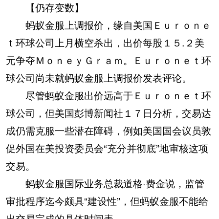
【仍存变数】
蚂蚁金服上调报价，缘自美国Ｅｕｒｏｎｅ
ｔ环球公司上月横空杀出，出价每股１５.２美
元争夺ＭｏｎｅｙＧｒａｍ。Ｅｕｒｏｎｅｔ环
球公司尚未就蚂蚁金服上调报价发表评论。
尽管蚂蚁金服出价远高于Ｅｕｒｏｎｅｔ环
球公司，但美国彭博新闻社１７日分析，交易达
成仍需克服一些潜在障碍，例如美国国会议员敦
促外国在美投资委员会“充分并彻底”地审核这项
交易。
蚂蚁金服国际业务总裁道格·费金说，监管
审批程序迄今颇具“建设性”，但蚂蚁金服不能给
出交易完成的具体时间表。