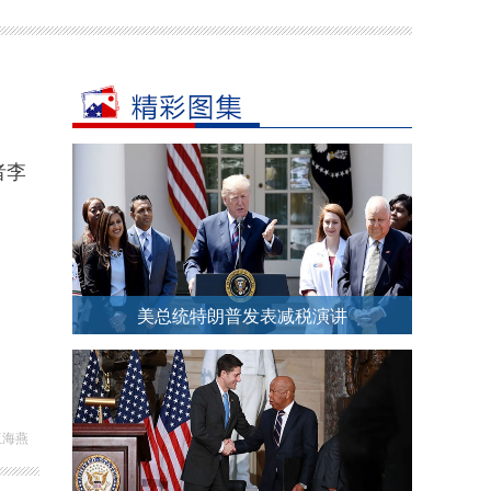
者李
美总统特朗普发表减税演讲
伍海燕