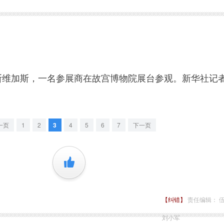
维加斯，一名参展商在故宫博物院展台参观。新华社记
一页
1
2
3
4
5
6
7
下一页
+1
【纠错】
责任编辑： 
刘小军