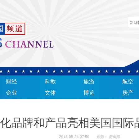
财经
科教
旅游
航空
企业
文体
博览
房产
化品牌和产品亮相美国国际
2018-05-24 07:50
来源：
新华网