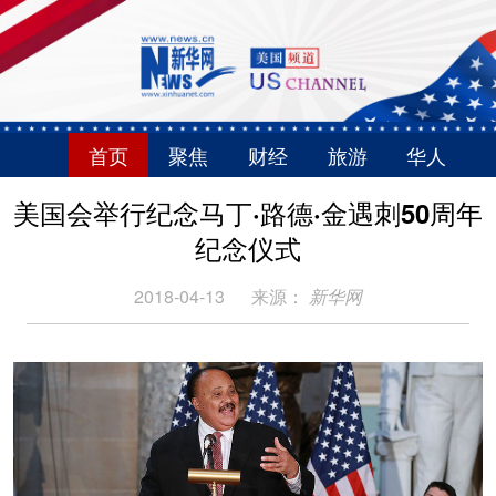
首页
聚焦
财经
旅游
华人
美国会举行纪念马丁·路德·金遇刺50周年
纪念仪式
2018-04-13
来源：
新华网