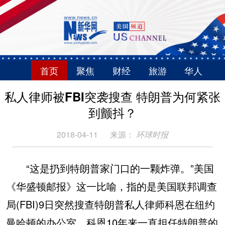
首页
聚焦
财经
旅游
华人
私人律师被FBI突袭搜查 特朗普为何紧张
到颤抖？
2018-04-11
来源：
环球时报
“这是扔到特朗普家门口的一颗炸弹。”美国
《华盛顿邮报》这一比喻，指的是美国联邦调查
局(FBI)9日突然搜查特朗普私人律师科恩在纽约
曼哈顿的办公室。科恩10年来一直担任特朗普的