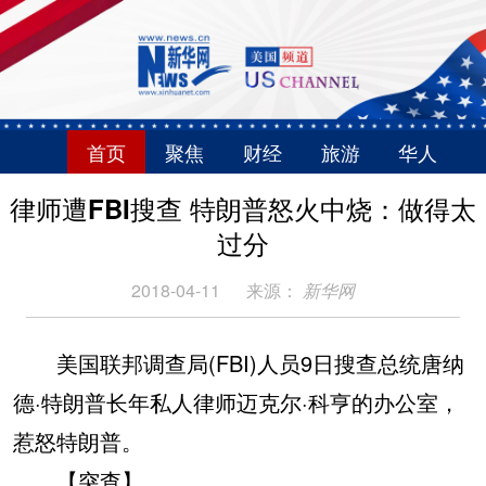
首页
聚焦
财经
旅游
华人
律师遭FBI搜查 特朗普怒火中烧：做得太
过分
2018-04-11
来源：
新华网
美国联邦调查局(FBI)人员9日搜查总统唐纳
德·特朗普长年私人律师迈克尔·科亨的办公室，
惹怒特朗普。
【突查】