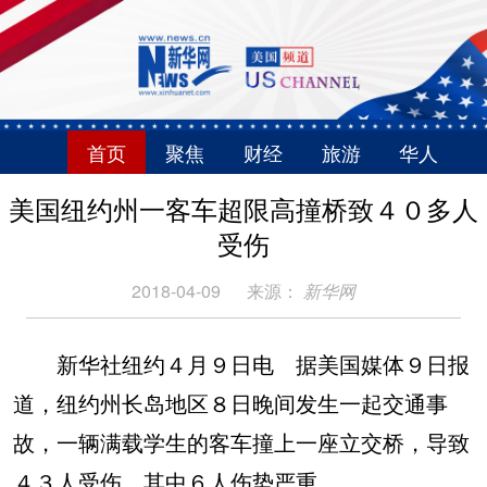
首页
聚焦
财经
旅游
华人
美国纽约州一客车超限高撞桥致４０多人
受伤
2018-04-09
来源：
新华网
新华社纽约４月９日电 据美国媒体９日报
道，纽约州长岛地区８日晚间发生一起交通事
故，一辆满载学生的客车撞上一座立交桥，导致
４３人受伤，其中６人伤势严重。