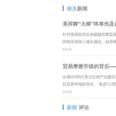
相关
新闻
美挥舞“大棒”终将伤
针对美国政府近来频频挥舞贸易
的错误道路上越走越远，如若
以回击。
8年前
贸易摩擦升级的背后—
从抛出500亿美元征税产品建
起贸易争端的背后，“焦虑”心
8年前
新闻
评论