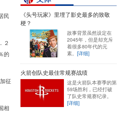
《头号玩家》里埋了影史最多的致敬
居民
梗？
故事背景虽然设定在
2045年，但是却充斥
．２
着很多80年代的元
％的
素。
[详细]
火箭创队史最佳常规赛战绩
加征
这是火箭队本赛季的第
59场胜利，已经打破
了队史常规赛纪录。
[详细]
国相