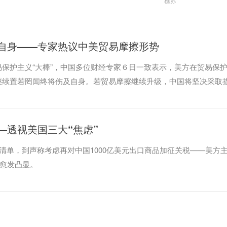
樵苏
及自身——专家热议中美贸易摩擦形势
保护主义“大棒”，中国多位财经专家６日一致表示，美方在贸易保
继续置若罔闻终将伤及自身。若贸易摩擦继续升级，中国将坚决采取
—透视美国三大“焦虑”
议清单，到声称考虑再对中国1000亿美元出口商品加征关税——美方
理愈发凸显。