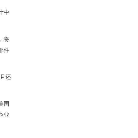
计中
，将
部件
且还
美国
企业