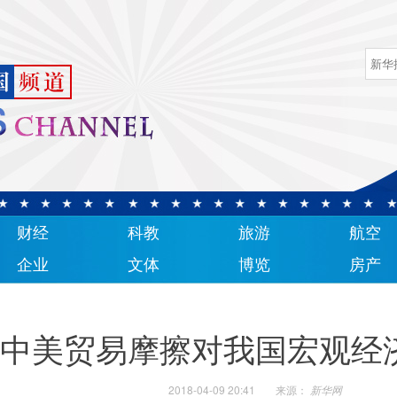
财经
科教
旅游
航空
企业
文体
博览
房产
中美贸易摩擦对我国宏观经
2018-04-09 20:41
来源：
新华网