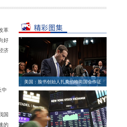
改革
向好
经济
美国：脸书创始人扎克伯格向国会作证
及中
被记者层层包围
我国
速的