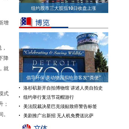
纽约股市三大股指10日收盘上涨
新增
说，
下降
，就
倡导环保 美动物园拟给游客发“粪便”
洛杉矶新开自拍博物馆 讲述人类自拍史
模式
纽约举行复活节花帽游行
升；
美法院裁决星巴克须贴致癌警告标签
间。
美剧推广出新招 无人机免费送比萨