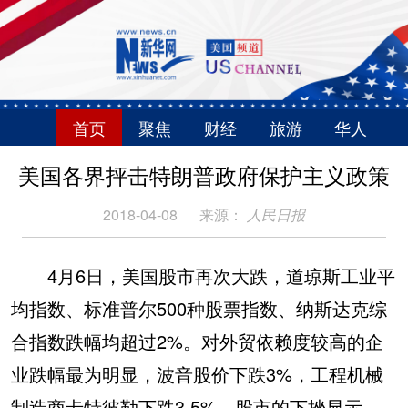
首页
聚焦
财经
旅游
华人
美国各界抨击特朗普政府保护主义政策
2018-04-08
来源：
人民日报
4月6日，美国股市再次大跌，道琼斯工业平
均指数、标准普尔500种股票指数、纳斯达克综
合指数跌幅均超过2%。对外贸依赖度较高的企
业跌幅最为明显，波音股价下跌3%，工程机械
制造商卡特彼勒下跌3.5%。股市的下挫显示，